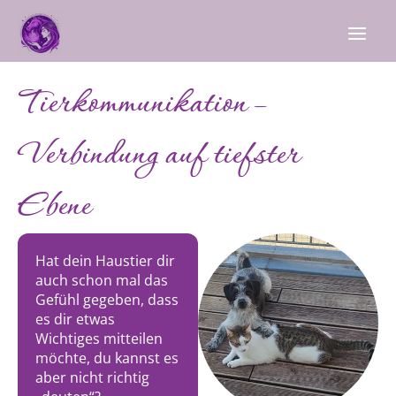
Zum
MAI
Inhalt
springen
MEN
Tierkommunikation –
Verbindung auf tiefster
Ebene
Hat dein Haustier dir
auch schon mal das
Gefühl gegeben, dass
es dir etwas
Wichtiges mitteilen
möchte, du kannst es
aber nicht richtig